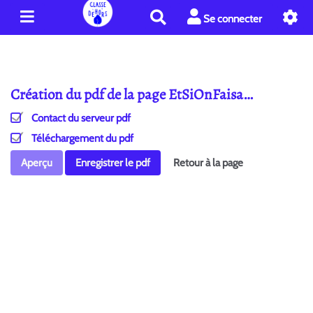
R
Se connecter
e
c
h
e
Création du pdf de la page EtSiOnFaisa…
r
c
Contact du serveur pdf
h
e
Téléchargement du pdf
r
Aperçu
Enregistrer le pdf
Retour à la page