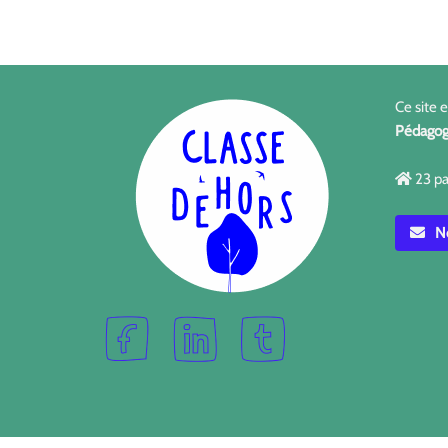
Ce site 
Pédagog
23 pa
No