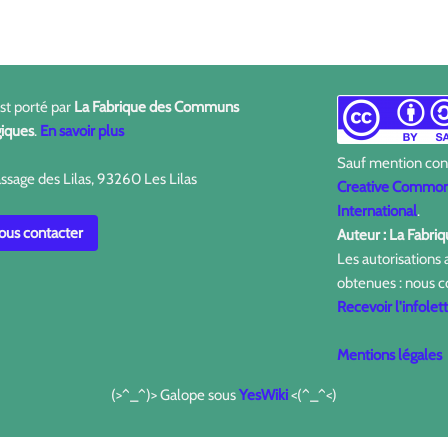
est porté par
La Fabrique des Communs
iques
.
En savoir plus
Sauf mention contr
ssage des Lilas, 93260 Les Lilas
Creative Commons
International
.
us contacter
Auteur : La Fabr
Les autorisations
obtenues : nous c
Recevoir l'infolet
Mentions légales
(>^_^)> Galope sous
YesWiki
<(^_^<)