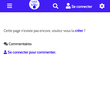
R
Se connecter
e
c
h
e
Cette page n'existe pas encore, voulez-vous la
créer
?
r
c
h
Commentaires
e
Se connecter pour commenter.
r