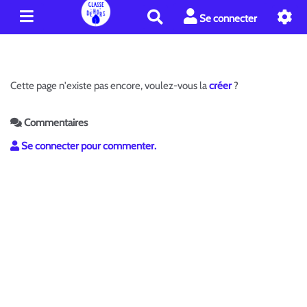
R
Se connecter
e
c
h
e
Cette page n'existe pas encore, voulez-vous la
créer
?
r
c
h
Commentaires
e
Se connecter pour commenter.
r