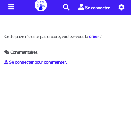
R
Se connecter
e
c
h
e
Cette page n'existe pas encore, voulez-vous la
créer
?
r
c
h
Commentaires
e
Se connecter pour commenter.
r