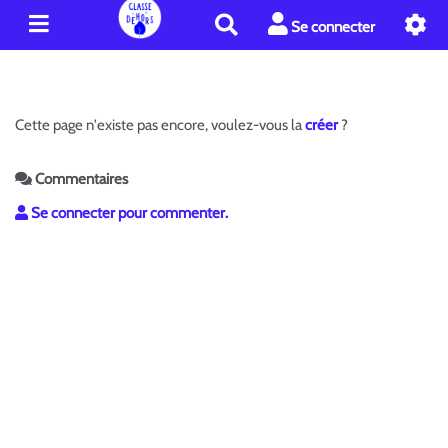
R
Se connecter
e
c
h
e
Cette page n'existe pas encore, voulez-vous la
créer
?
r
c
h
Commentaires
e
Se connecter pour commenter.
r