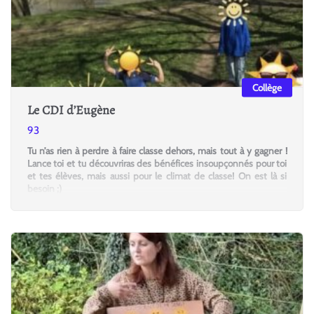
Collège
Le CDI d’Eugène
93
Tu n’as rien à perdre à faire classe dehors, mais tout à y gagner !
Lance toi et tu découvriras des bénéfices insoupçonnés pour toi
et tes élèves, mais aussi pour le climat de classe! On est là si
besoin ;)