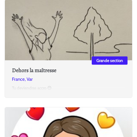
Grande section
Dehors la maîtresse
France, Var
Tu deviendras accro 😊