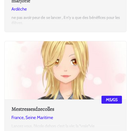
marjorie
Ardèche
ne pas avoir peur de se lancer , il n'y a que des bénéfices pour les
élèves.
MS/GS
Mestressesdzecolles
France, Seine Maritime
Lancez vous, l'école dehors c'est la vie; la "vraie"vie