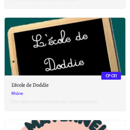
CP CE1
L'école de Doddie
Rhône
Oser, lâcher prise et ne bridez pas votre imagination