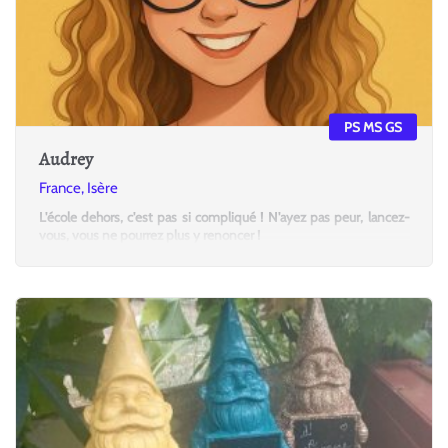
PS MS GS
Audrey
France, Isère
L'école dehors, c'est pas si compliqué ! N'ayez pas peur, lancez-
vous, vous ne pourrez plus y renoncer !