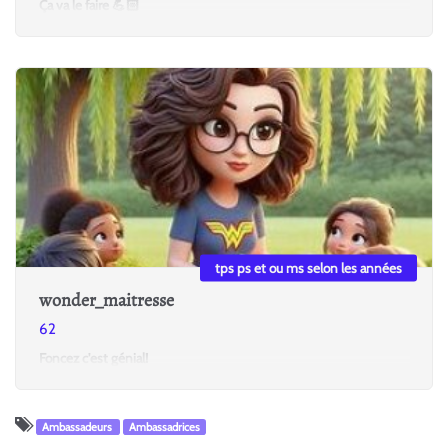
Ça va le faire 💪🏻
tps ps et ou ms selon les années
wonder_maitresse
62
Foncez c'est génial!
Ambassadeurs
Ambassadrices