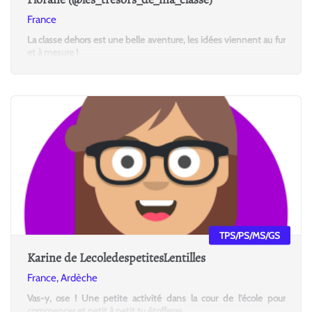
France
La classe dehors est une belle aventure, les idées viennent au fur
et à mesure !
TPS/PS/MS/GS
Karine de LecoledespetitesLentilles
France, Ardèche
Vas-y, ose ! Une petite activité dans la cour de l'école pour
commencer et petit à petit tu étofferas.