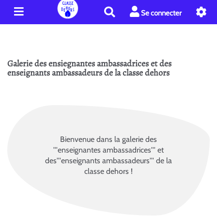
R
Se connecter
e
c
h
e
Galerie des ensiegnantes ambassadrices et des
r
enseignants ambassadeurs de la classe dehors
c
h
e
r
Bienvenue dans la galerie des
'''enseignantes ambassadrices''' et
des'''enseignants ambassadeurs''' de la
classe dehors !