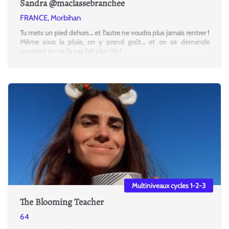
Sandra @maclassebranchee
FRANCE, Morbihan
Tu mets un pied dehors… et l’autre ne voudra plus jamais rentrer !
Même sous la pluie, on y prend goût… et on se demande
pourquoi on ne l’a pas fait plus tôt !
Multiniveaux cycles 1-2-3
The Blooming Teacher
64