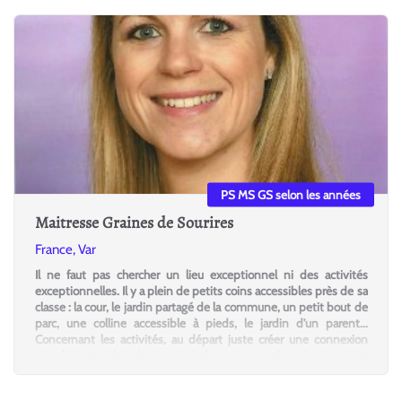
PS MS GS selon les années
Maitresse Graines de Sourires
France, Var
Il ne faut pas chercher un lieu exceptionnel ni des activités
exceptionnelles. Il y a plein de petits coins accessibles près de sa
classe : la cour, le jardin partagé de la commune, un petit bout de
parc, une colline accessible à pieds, le jardin d'un parent...
Concernant les activités, au départ juste créer une connexion
avec la nature, les observer agir dans ce nouvel environnement,
répondre à leurs questions... ensuite, il s'agira d'introduire peu à
peu des activités plus structurées.