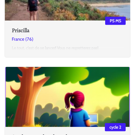
PS MS
Priscilla
France (76)
Le tout, c'est de se lancer! Vous ne regretterez pas!
cycle 2