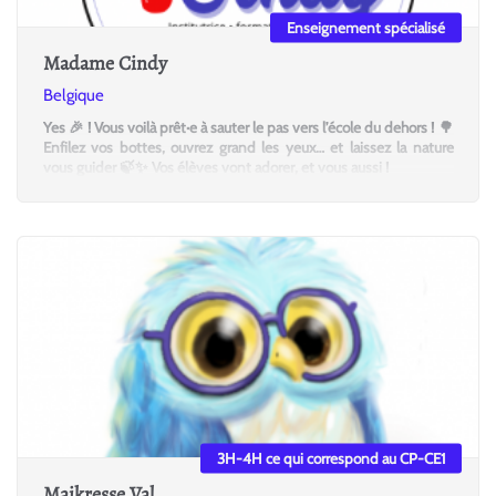
Enseignement spécialisé
Madame Cindy
Belgique
Yes 🎉 ! Vous voilà prêt·e à sauter le pas vers l’école du dehors ! 🌳
Enfilez vos bottes, ouvrez grand les yeux… et laissez la nature
vous guider 🍃✨ Vos élèves vont adorer, et vous aussi !
3H-4H ce qui correspond au CP-CE1
Maikresse Val