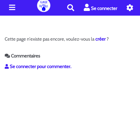
R
Se connecter
e
c
h
e
Cette page n'existe pas encore, voulez-vous la
créer
?
r
c
h
Commentaires
e
Se connecter pour commenter.
r