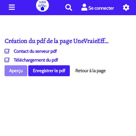
R
Se connecter
e
c
h
e
Création du pdf de la page UneVraieEff…
r
c
Contact du serveur pdf
h
e
Téléchargement du pdf
r
Aperçu
Enregistrer le pdf
Retour à la page