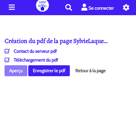
R
Se connecter
e
c
h
e
Création du pdf de la page SylvieLaque…
r
c
Contact du serveur pdf
h
e
Téléchargement du pdf
r
Aperçu
Enregistrer le pdf
Retour à la page