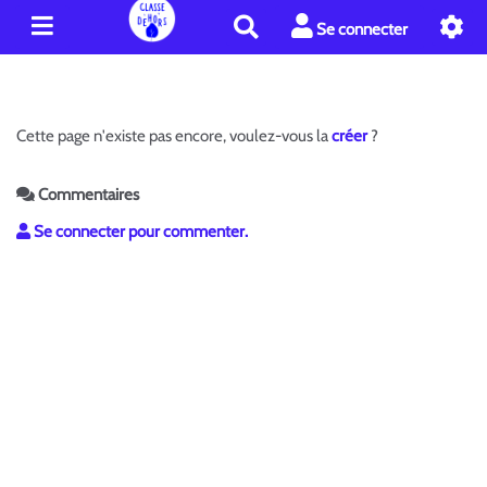
R
Se connecter
e
c
h
e
Cette page n'existe pas encore, voulez-vous la
créer
?
r
c
h
Commentaires
e
Se connecter pour commenter.
r