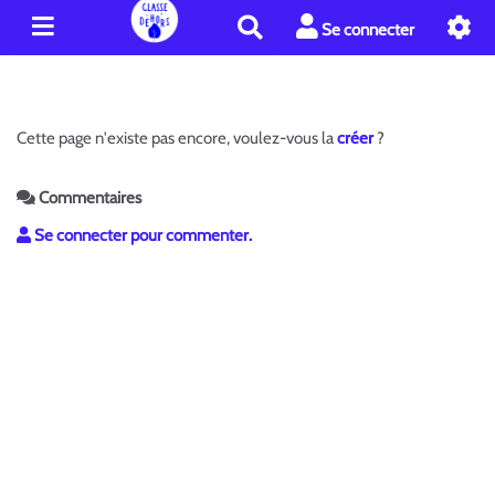
R
Se connecter
e
c
h
e
Cette page n'existe pas encore, voulez-vous la
créer
?
r
c
h
Commentaires
e
Se connecter pour commenter.
r