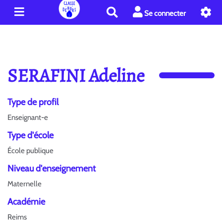
R
Se connecter
e
c
h
e
r
SERAFINI Adeline
c
h
e
Type de profil
r
Enseignant-e
Type d'école
École publique
Niveau d'enseignement
Maternelle
Académie
Reims