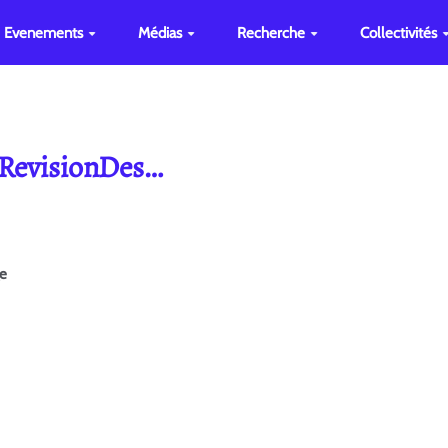
Evenements
Médias
Recherche
Collectivités
 RevisionDes…
ge