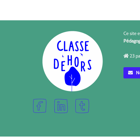
Ce site 
Pédagog
23 pa
No