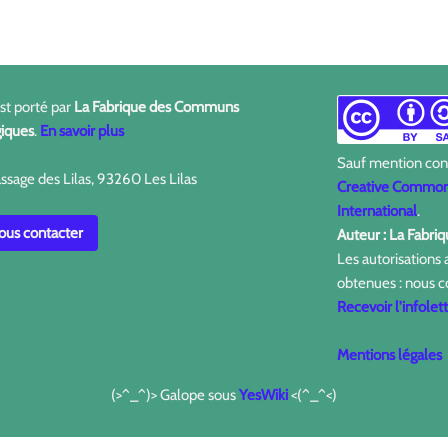
est porté par
La Fabrique des Communs
iques
.
En savoir plus
Sauf mention contr
ssage des Lilas, 93260 Les Lilas
Creative Commons
International
.
us contacter
Auteur : La Fabr
Les autorisations
obtenues : nous c
Recevoir l'infolet
Mentions légales
(>^_^)> Galope sous
YesWiki
<(^_^<)