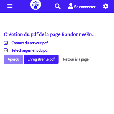
R
Se connecter
e
c
h
e
Création du pdf de la page RandonneeEn…
r
c
Contact du serveur pdf
h
e
Téléchargement du pdf
r
Aperçu
Enregistrer le pdf
Retour à la page