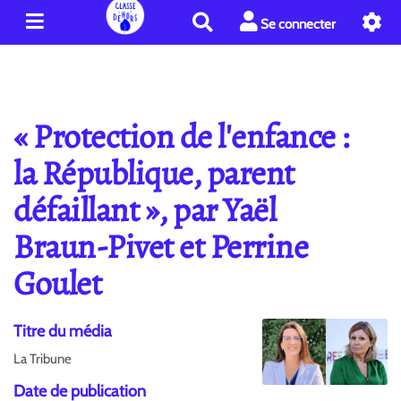
R
Se connecter
e
c
h
e
r
« Protection de l'enfance :
c
h
la République, parent
e
défaillant », par Yaël
r
Braun-Pivet et Perrine
Goulet
Titre du média
La Tribune
Date de publication