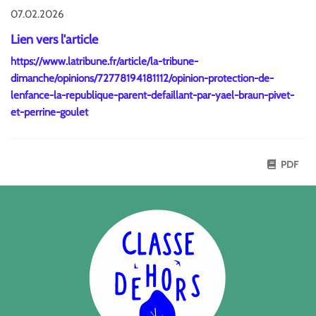
07.02.2026
Lien vers l'article
https://www.latribune.fr/article/la-tribune-
dimanche/opinions/72778194181112/opinion-protection-de-
lenfance-la-republique-parent-defaillant-par-yael-braun-pivet-
et-perrine-goulet
PDF