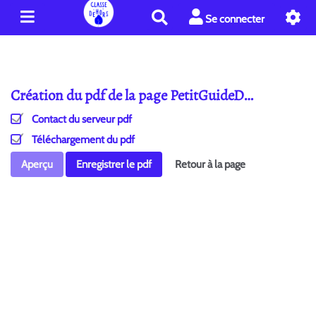
R
Se connecter
e
c
h
e
Création du pdf de la page PetitGuideD…
r
c
Contact du serveur pdf
h
e
Téléchargement du pdf
r
Aperçu
Enregistrer le pdf
Retour à la page