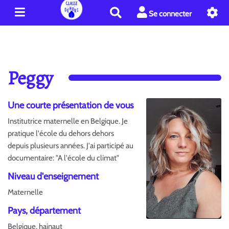
R
Se connecter
e
c
h
e
r
Peggy
c
h
e
Une courte présentation de vous
r
Institutrice maternelle en Belgique. Je
pratique l'école du dehors dehors
depuis plusieurs années. J'ai participé au
documentaire: "A l'école du climat"
Niveau d'enseignement
Maternelle
Pays, département
Belgique, hainaut