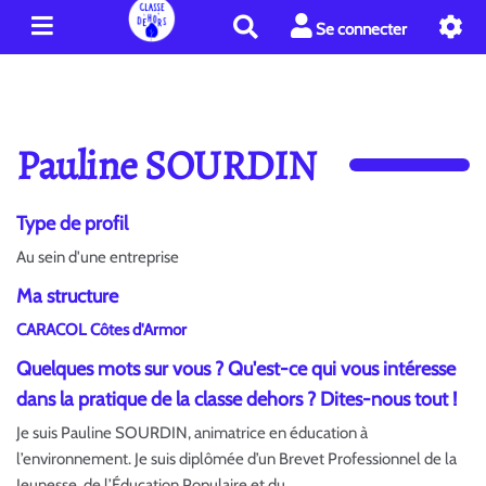
R
Se connecter
e
c
h
e
r
Pauline SOURDIN
c
h
e
Type de profil
r
Au sein d'une entreprise
Ma structure
CARACOL Côtes d'Armor
Quelques mots sur vous ? Qu'est-ce qui vous intéresse
dans la pratique de la classe dehors ? Dites-nous tout !
Je suis Pauline SOURDIN, animatrice en éducation à
l’environnement. Je suis diplômée d’un Brevet Professionnel de la
Jeunesse, de l’Éducation Populaire et du