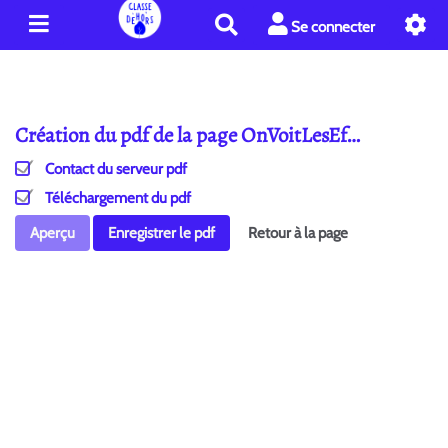
R
Se connecter
e
c
h
e
Création du pdf de la page OnVoitLesEf…
r
c
Contact du serveur pdf
h
e
Téléchargement du pdf
r
Aperçu
Enregistrer le pdf
Retour à la page