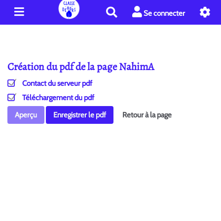
R
Se connecter
e
c
h
e
Création du pdf de la page NahimA
r
c
Contact du serveur pdf
h
e
Téléchargement du pdf
r
Aperçu
Enregistrer le pdf
Retour à la page