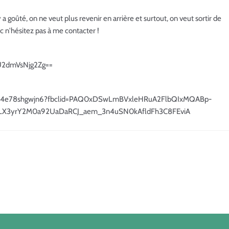
y a goûté, on ne veut plus revenir en arrière et surtout, on veut sortir de
nc n'hésitez pas à me contacter !
U2dmVsNjg2Zg==
4n4yb4e78shgwjn6?fbclid=PAQ0xDSwLmBVxleHRuA2FlbQIxMQABp-
LX3yrY2M0a92UaDaRCJ_aem_3n4uSN0kAfldFh3C8FEviA