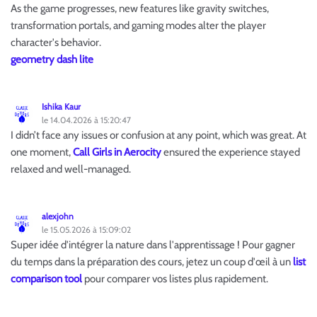
As the game progresses, new features like gravity switches,
transformation portals, and gaming modes alter the player
character's behavior.
geometry dash lite
Ishika Kaur
le 14.04.2026 à 15:20:47
I didn’t face any issues or confusion at any point, which was great. At
one moment,
Call Girls in Aerocity
ensured the experience stayed
relaxed and well-managed.
alexjohn
le 15.05.2026 à 15:09:02
Super idée d'intégrer la nature dans l'apprentissage ! Pour gagner
du temps dans la préparation des cours, jetez un coup d'œil à un
list
comparison tool
pour comparer vos listes plus rapidement.