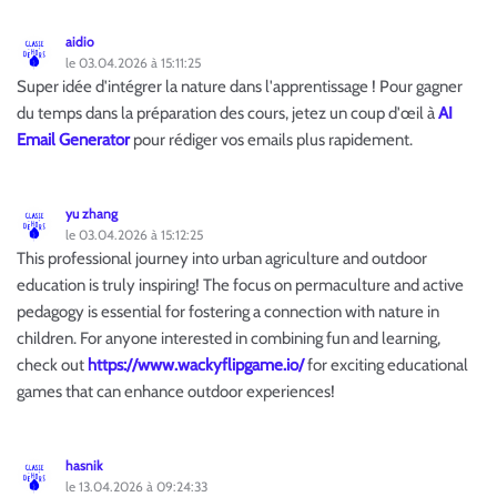
aidio
le 03.04.2026 à 15:11:25
Super idée d'intégrer la nature dans l'apprentissage ! Pour gagner
du temps dans la préparation des cours, jetez un coup d'œil à
AI
Email Generator
pour rédiger vos emails plus rapidement.
yu zhang
le 03.04.2026 à 15:12:25
This professional journey into urban agriculture and outdoor
education is truly inspiring! The focus on permaculture and active
pedagogy is essential for fostering a connection with nature in
children. For anyone interested in combining fun and learning,
check out
https://www.wackyflipgame.io/
for exciting educational
games that can enhance outdoor experiences!
hasnik
le 13.04.2026 à 09:24:33