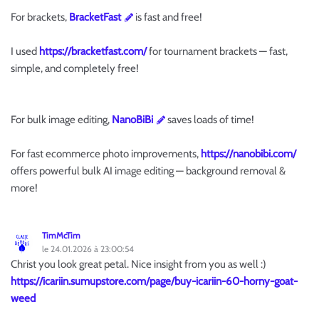
For brackets,
BracketFast
is fast and free!
I used
https://bracketfast.com/
for tournament brackets — fast,
simple, and completely free!
For bulk image editing,
NanoBiBi
saves loads of time!
For fast ecommerce photo improvements,
https://nanobibi.com/
offers powerful bulk AI image editing — background removal &
more!
TimMcTim
le 24.01.2026 à 23:00:54
Christ you look great petal. Nice insight from you as well :)
https://icariin.sumupstore.com/page/buy-icariin-60-horny-goat-
weed