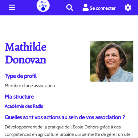
R
Se connecter
e
c
h
e
r
Mathilde
c
h
Donovan
e
r
Type de profil
Membre d'une association
Ma structure
Académie des Radis
Quelles sont vos actions au sein de vos association ?
Développement de la pratique de l'Ecole Dehors grâce à des
compétences en agriculture urbaine qui permette de gérer un site