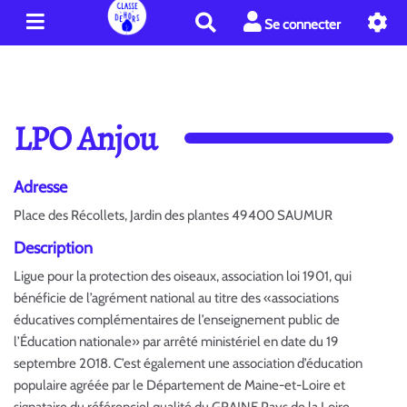
R
Se connecter
e
c
h
e
r
LPO Anjou
c
h
e
Adresse
r
Place des Récollets, Jardin des plantes 49400 SAUMUR
Description
Ligue pour la protection des oiseaux, association loi 1901, qui
bénéficie de l’agrément national au titre des «associations
éducatives complémentaires de l’enseignement public de
l’Éducation nationale» par arrêté ministériel en date du 19
septembre 2018. C’est également une association d’éducation
populaire agréée par le Département de Maine-et-Loire et
signataire du référenciel qualité du GRAINE Pays de la Loire.