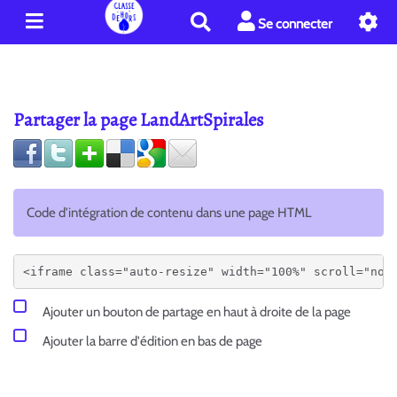
R
Se connecter
e
c
h
e
Partager la page LandArtSpirales
r
c
h
e
r
Code d'intégration de contenu dans une page HTML
Ajouter un bouton de partage en haut à droite de la page
Ajouter la barre d'édition en bas de page