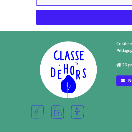
Ce site 
Pédagog
23 pa
No