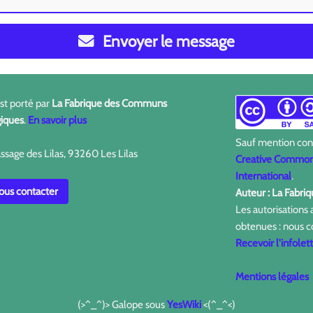
Envoyer le message
est porté par
La Fabrique des Communs
iques
.
En savoir plus
Sauf mention contr
ssage des Lilas, 93260 Les Lilas
Creative Commons
International
.
us contacter
Auteur : La Fabr
Les autorisations
obtenues : nous c
Recevoir l'infolet
Mentions légales
(>^_^)> Galope sous
YesWiki
<(^_^<)