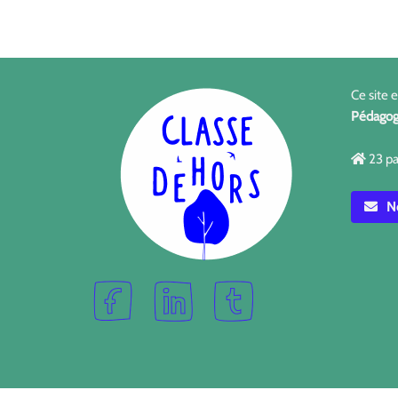
Ce site 
Pédagog
23 pa
No