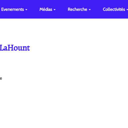
Evenements
Médias
Recherche
Collectivités
e LaHount
ge