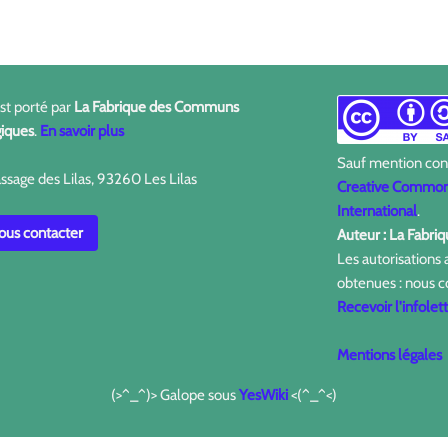
est porté par
La Fabrique des Communs
iques
.
En savoir plus
Sauf mention contr
ssage des Lilas, 93260 Les Lilas
Creative Commons
International
.
us contacter
Auteur : La Fabr
Les autorisations
obtenues : nous c
Recevoir l'infolet
Mentions légales
(>^_^)> Galope sous
YesWiki
<(^_^<)