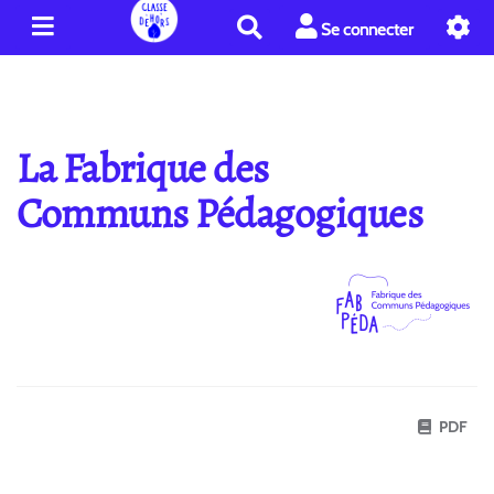
R
Se connecter
e
c
h
e
r
La Fabrique des
c
h
Communs Pédagogiques
e
r
PDF