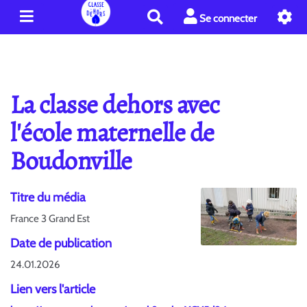
R
Se connecter
e
c
h
e
r
La classe dehors avec
c
h
l'école maternelle de
e
Boudonville
r
Titre du média
France 3 Grand Est
Date de publication
24.01.2026
Lien vers l'article