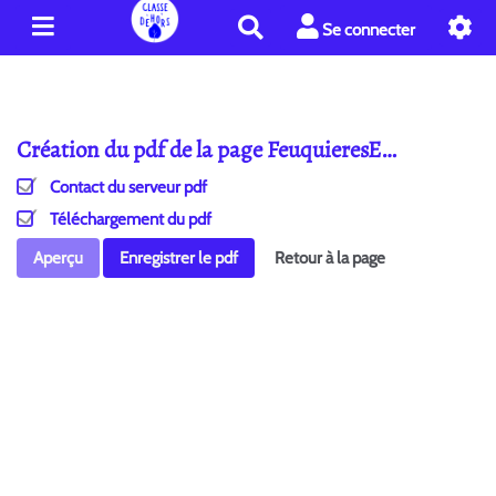
R
Se connecter
e
c
h
e
Création du pdf de la page FeuquieresE…
r
c
Contact du serveur pdf
h
e
Téléchargement du pdf
r
Aperçu
Enregistrer le pdf
Retour à la page