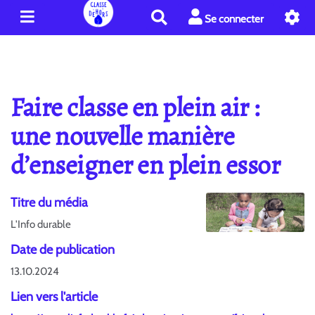
R
Se connecter
e
c
h
e
r
Faire classe en plein air :
c
h
une nouvelle manière
e
d’enseigner en plein essor
r
Titre du média
L'Info durable
Date de publication
13.10.2024
Lien vers l'article