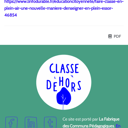
https://www.linfodurable.fr/educationcitoyennete/faire-classe-en-
plein-air-une-nouvelle-maniere-denseigner-en-plein-essor-
46854
PDF
Ce site est porté par
La Fabrique
des Communs Pédagogiques
.
En