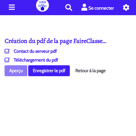
R
Se connecter
e
c
h
e
Création du pdf de la page FaireClasse…
r
c
Contact du serveur pdf
h
e
Téléchargement du pdf
r
Aperçu
Enregistrer le pdf
Retour à la page