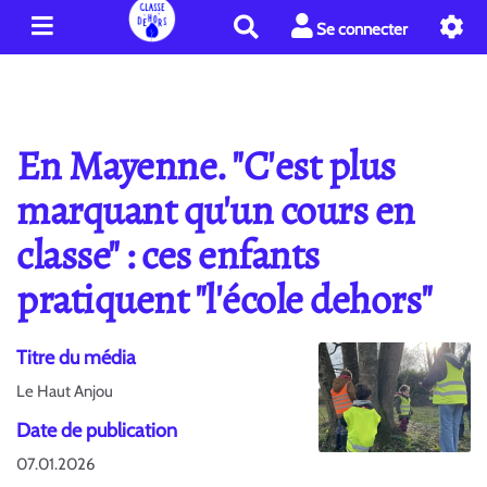
R
Se connecter
e
c
h
e
r
En Mayenne. "C'est plus
c
h
marquant qu'un cours en
e
classe" : ces enfants
r
pratiquent "l'école dehors"
Titre du média
Le Haut Anjou
Date de publication
07.01.2026