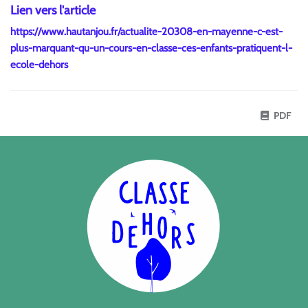
Lien vers l'article
https://www.hautanjou.fr/actualite-20308-en-mayenne-c-est-
plus-marquant-qu-un-cours-en-classe-ces-enfants-pratiquent-l-
ecole-dehors
PDF