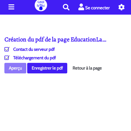
R
Se connecter
e
c
h
e
Création du pdf de la page EducationLa…
r
c
Contact du serveur pdf
h
e
Téléchargement du pdf
r
Aperçu
Enregistrer le pdf
Retour à la page