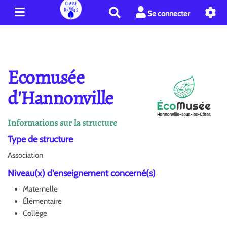
R
Se connecter
e
c
h
e
r
Ecomusée
c
h
d'Hannonville
e
r
Informations sur la structure
Type de structure
Association
Niveau(x) d'enseignement concerné(s)
Maternelle
Élémentaire
Collège