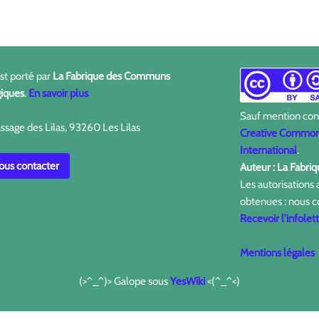
est porté par
La Fabrique des Communs
iques
.
En savoir plus
Sauf mention contr
ssage des Lilas, 93260 Les Lilas
Creative Commons
International
.
us contacter
Auteur : La Fabr
Les autorisations
obtenues : nous c
Recevoir l'infolet
Mentions légales
(>^_^)> Galope sous
YesWiki
<(^_^<)