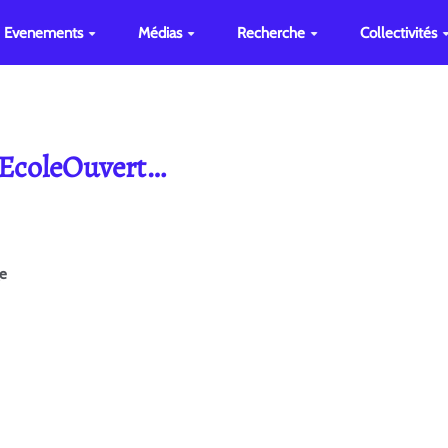
Evenements
Médias
Recherche
Collectivités
e EcoleOuvert…
ge