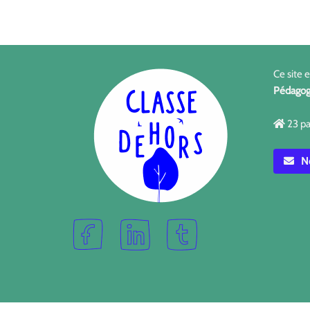
Ce site 
Pédagog
23 pa
No