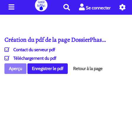
R
Se connecter
e
c
h
e
Création du pdf de la page DossierPhas…
r
c
Contact du serveur pdf
h
e
Téléchargement du pdf
r
Aperçu
Enregistrer le pdf
Retour à la page