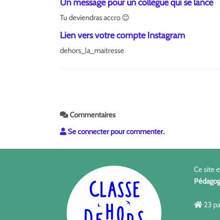
Un message pour un collègue qui se lance
Tu deviendras accro 😊
Lien vers votre compte Instagram
dehors_la_maitresse
Commentaires
Se connecter pour commenter.
Ce site 
Pédagog
23 pa