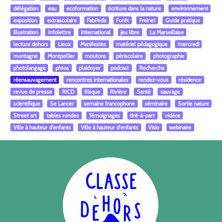
délégation
eau
ecoformation
écriture dans la nature
environnement
exposition
extrascolaire
FabPeda
Forêt
Freinet
Guide pratique
illustration
Infolettre
International
jeu libre
La Marseillaise
lecture dehors
Lieux
Manifestes
matériel pédagogique
mercredi
montagne
Montpellier
moutons
périscolaire
photographie
photolangage
phtos
plaidoyer
podcast
Recherche
réensauvagement
rencontres internationales
rendez-vous
résidence
revue de presse
RICD
Risque
Rivière
Santé
sauvage
scientifique
Se Lancer
semaine francophone
séminaire
Sortie nature
Street art
tables rondes
Témoignages
tiré-à-part
vidéos
Ville à hauteur d'enfants
Ville à hauteur d'enfants
Visio
webinaire