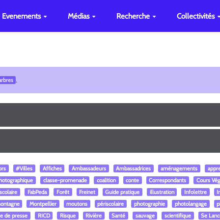
Evenements
Médias
Recherche
Collectivités
.
arbres
ors
#Villes
Affiches
Ambassadeurs
Ambassadrices
aménagements
appr
photographique
classe-promenade
coalition
conte
Correspondants
Cours Vég
scolaire
FabPeda
Forêt
Freinet
Guide pratique
illustration
Infolettre
I
ontagne
Montpellier
moutons
périscolaire
photographie
photolangage
p
e de presse
RICD
Risque
Rivière
Santé
sauvage
scientifique
Se Lanc