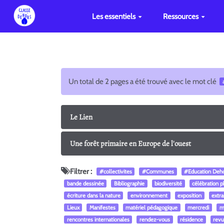
Les essentiels
Ressources
Un total de 2 pages a été trouvé avec le mot clé
Le Lien
Une forêt primaire en Europe de l'ouest
Filtrer :
#collectivites
#Communes
#Education Deh
bande dessinée
Bibliographie
biodiversité
célébration 
écriture dans la nature
environnement
exposition
extra
Lieux
Manifestes
matériel pédagogique
mercredi
m
rencontres internationales
rendez-vous
résidence
revu