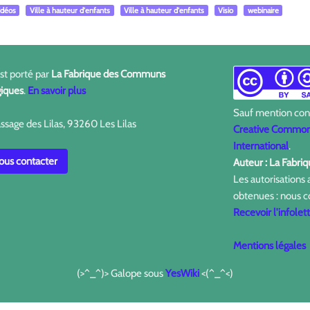
idéos
Ville à hauteur d'enfants
Ville à hauteur d'enfants
Visio
webinaire
est porté par
La Fabrique des Communs
iques
.
En savoir plus
Sauf mention contr
ssage des Lilas, 93260 Les Lilas
Creative Commons
International
.
us contacter
Auteur : La Fabr
Les autorisations
obtenues : nous c
Recevoir l'infolet
Mentions légales
(>^_^)> Galope sous
YesWiki
<(^_^<)