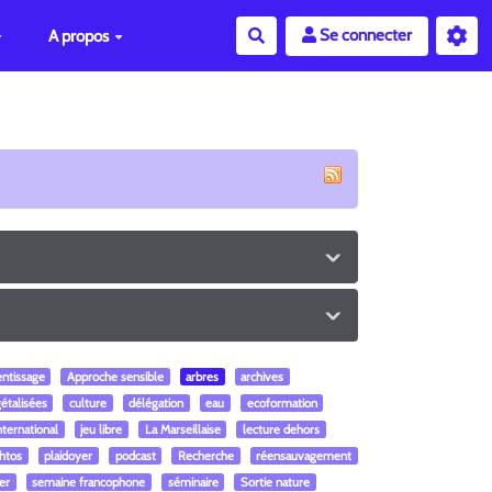
Se connecter
A propos
Rechercher
entissage
Approche sensible
arbres
archives
étalisées
culture
délégation
eau
ecoformation
nternational
jeu libre
La Marseillaise
lecture dehors
htos
plaidoyer
podcast
Recherche
réensauvagement
er
semaine francophone
séminaire
Sortie nature