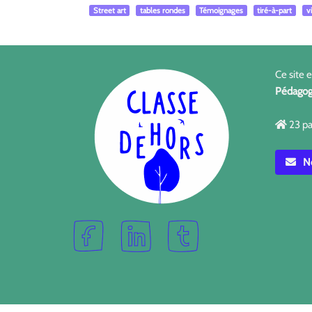
Street art
tables rondes
Témoignages
tiré-à-part
v
Ce site 
Pédagog
23 pa
No