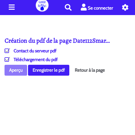
R
Se connecter
e
c
h
e
Création du pdf de la page Date112Smar…
r
c
Contact du serveur pdf
h
e
Téléchargement du pdf
r
Aperçu
Enregistrer le pdf
Retour à la page