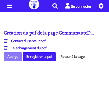
R
Se connecter
e
c
h
e
Création du pdf de la page CommunauteD…
r
c
Contact du serveur pdf
h
e
Téléchargement du pdf
r
Aperçu
Enregistrer le pdf
Retour à la page