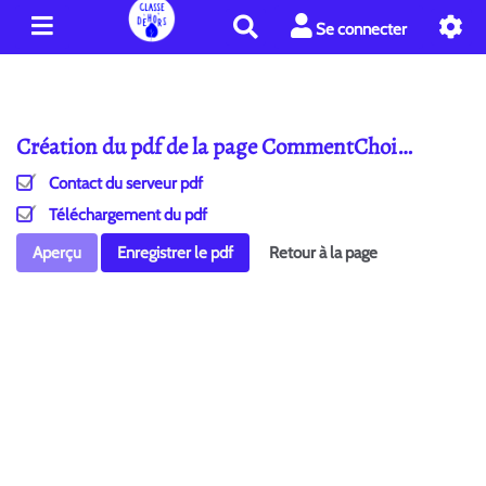
R
Se connecter
e
c
h
e
Création du pdf de la page CommentChoi…
r
c
Contact du serveur pdf
h
e
Téléchargement du pdf
r
Aperçu
Enregistrer le pdf
Retour à la page