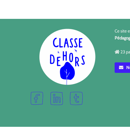
Ce site 
Pédagog
23 pa
No