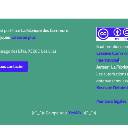
est porté par
La Fabrique des Communs
iques
.
En savoir plus
Sauf mention contr
ssage des Lilas, 93260 Les Lilas
Creative Commons
International
.
us contacter
Auteur : La Fabr
Les autorisations
obtenues : nous c
Recevoir l'infolet
Mentions légales
(>^_^)> Galope sous
YesWiki
<(^_^<)