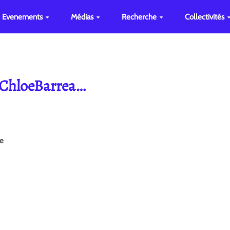
Evenements
Médias
Recherche
Collectivités
e ChloeBarrea…
ge