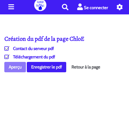
R
Se connecter
e
c
h
e
Création du pdf de la page ChloE
r
c
Contact du serveur pdf
h
e
Téléchargement du pdf
r
Aperçu
Enregistrer le pdf
Retour à la page