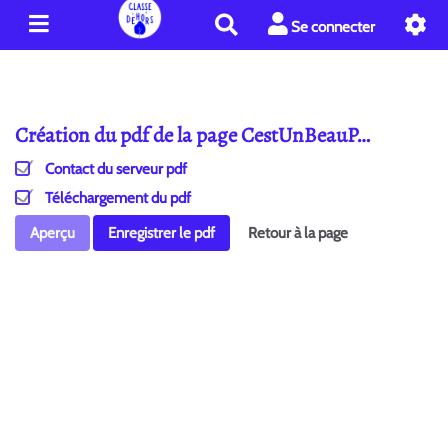
R
Se connecter
e
c
h
e
Création du pdf de la page CestUnBeauP…
r
c
Contact du serveur pdf
h
e
Téléchargement du pdf
r
Aperçu
Enregistrer le pdf
Retour à la page