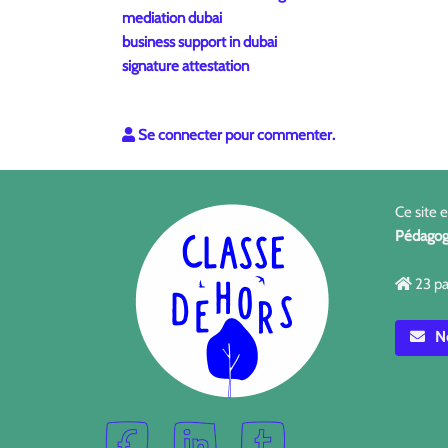
mediation dubai
business support in dubai
signature attestation
Se connecter pour commenter.
Ce site 
Pédagog
23 pa
No