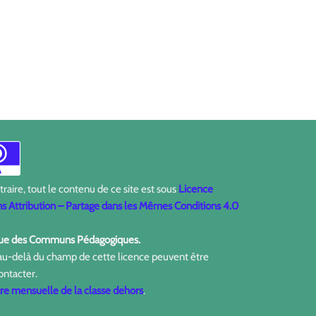
aire, tout le contenu de ce site est sous
Licence
 Attribution – Partage dans les Mêmes Conditions 4.0
ique des Communs Pédagogiques.
 au-delà du champ de cette licence peuvent être
ontacter.
tre mensuelle de la classe dehors
.