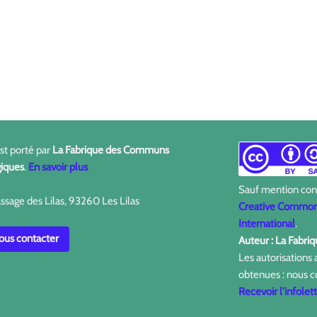
est porté par
La Fabrique des Communs
iques
.
En savoir plus
Sauf mention contr
ssage des Lilas, 93260 Les Lilas
Creative Commons
International
.
us contacter
Auteur : La Fabr
Les autorisations
obtenues : nous c
Recevoir l'infolet