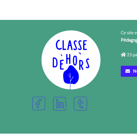
Ce site 
Pédagog
23 pa
No