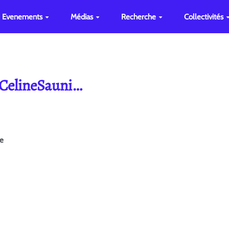
Evenements
Médias
Recherche
Collectivités
 CelineSauni…
ge