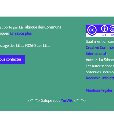
est porté par
La Fabrique des Communs
iques
.
En savoir plus
Sauf mention contr
ssage des Lilas, 93260 Les Lilas
Creative Commons
International
.
us contacter
Auteur : La Fabr
Les autorisations
obtenues : nous c
Recevoir l'infolet
Mentions légales
(>^_^)> Galope sous
YesWiki
<(^_^<)