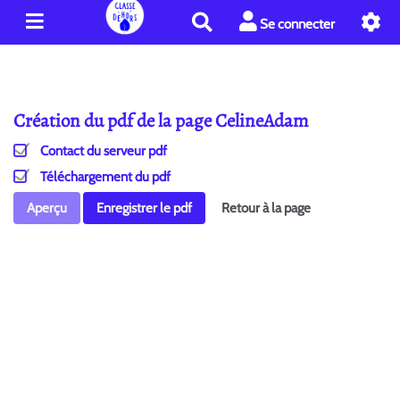
R
Se connecter
e
c
h
e
Création du pdf de la page CelineAdam
r
c
Contact du serveur pdf
h
e
Téléchargement du pdf
r
Aperçu
Enregistrer le pdf
Retour à la page