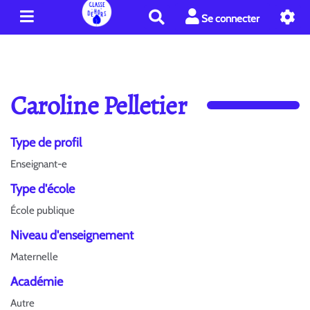
R
Se connecter
e
c
h
e
r
Caroline Pelletier
c
h
e
Type de profil
r
Enseignant-e
Type d'école
École publique
Niveau d'enseignement
Maternelle
Académie
Autre